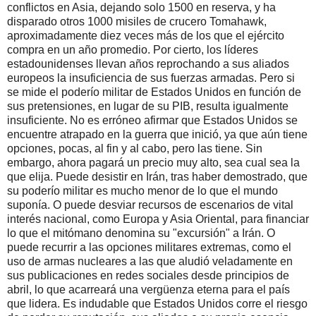
conflictos en Asia, dejando solo 1500 en reserva, y ha
disparado otros 1000 misiles de crucero Tomahawk,
aproximadamente diez veces más de los que el ejército
compra en un año promedio. Por cierto, los líderes
estadounidenses llevan años reprochando a sus aliados
europeos la insuficiencia de sus fuerzas armadas. Pero si
se mide el poderío militar de Estados Unidos en función de
sus pretensiones, en lugar de su PIB, resulta igualmente
insuficiente. No es erróneo afirmar que Estados Unidos se
encuentre atrapado en la guerra que inició, ya que aún tiene
opciones, pocas, al fin y al cabo, pero las tiene. Sin
embargo, ahora pagará un precio muy alto, sea cual sea la
que elija. Puede desistir en Irán, tras haber demostrado, que
su poderío militar es mucho menor de lo que el mundo
suponía. O puede desviar recursos de escenarios de vital
interés nacional, como Europa y Asia Oriental, para financiar
lo que el mitómano denomina su "excursión" a Irán. O
puede recurrir a las opciones militares extremas, como el
uso de armas nucleares a las que aludió veladamente en
sus publicaciones en redes sociales desde principios de
abril, lo que acarreará una vergüenza eterna para el país
que lidera. Es indudable que Estados Unidos corre el riesgo