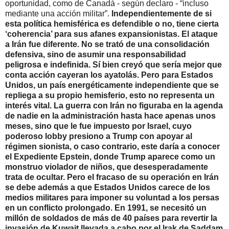
oportunidad, como de Canadá - según declaro - “incluso
mediante una acción militar”.
Independientemente de si
esta política hemisférica es defendible o no, tiene cierta
‘coherencia’ para sus afanes expansionistas. El ataque
a Irán fue diferente. No se trató de una consolidación
defensiva, sino de asumir una responsabilidad
peligrosa e indefinida. Sí bien creyó que sería mejor que
conta acción cayeran los ayatolás. Pero para Estados
Unidos, un país energéticamente independiente que se
repliega a su propio hemisferio, esto no representa un
interés vital. La guerra con Irán no figuraba en la agenda
de nadie en la administración hasta hace apenas unos
meses, sino que le fue impuesto por Israel, cuyo
poderoso lobby presiono a Trump con apoyar al
régimen sionista, o caso contrario, este daría a conocer
el Expediente Epstein, donde Trump aparece como un
monstruo violador de niños, que desesperadamente
trata de ocultar. Pero el fracaso de su operación en Irán
se debe además a que Estados Unidos carece de los
medios militares para imponer su voluntad a los persas
en un conflicto prolongado. En 1991, se necesitó un
millón de soldados de más de 40 países para revertir la
invasión de Kuwait llevada a cabo por el Irak de Saddam