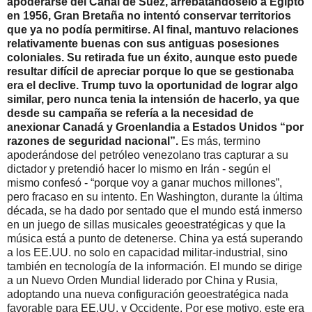
apoderarse del Canal de Suez, arrebatándoselo a Egipto
en 1956, Gran Bretaña no intentó conservar territorios
que ya no podía permitirse. Al final, mantuvo relaciones
relativamente buenas con sus antiguas posesiones
coloniales. Su retirada fue un éxito, aunque esto puede
resultar difícil de apreciar porque lo que se gestionaba
era el declive. Trump tuvo la oportunidad de lograr algo
similar, pero nunca tenia la intensión de hacerlo, ya que
desde su campaña se refería a la necesidad de
anexionar Canadá y Groenlandia a Estados Unidos “por
razones de seguridad nacional”.
Es más, termino
apoderándose del petróleo venezolano tras capturar a su
dictador y pretendió hacer lo mismo en Irán - según el
mismo confesó - “porque voy a ganar muchos millones”,
pero fracaso en su intento. En Washington, durante la última
década, se ha dado por sentado que el mundo está inmerso
en un juego de sillas musicales geoestratégicas y que la
música está a punto de detenerse. China ya está superando
a los EE.UU. no solo en capacidad militar-industrial, sino
también en tecnología de la información. El mundo se dirige
a un Nuevo Orden Mundial liderado por China y Rusia,
adoptando una nueva configuración geoestratégica nada
favorable para EE.UU. y Occidente. Por ese motivo, este era