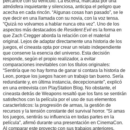
percance con su vehículo. La escena, marcada por una
atmósfera inquietante y silenciosa, anticipa el peligro que
acecha en cada rincón. “Algunas cosas han pasado”, se le
oye decir en una llamada con su novia, con la voz tensa.
“Quizá no volvamos a hablar nunca otra vez”. Uno de los
aspectos más destacados de
Resident Evil
es la forma en
que Zach Cregger aborda la relación con el material
original. Lejos de adaptar directamente una historia de los
juegos, el cineasta opta por crear un relato independiente
que conserve la esencia del universo. Esta decisión
responde, según el propio realizador, a evitar
comparaciones inevitables con los títulos originales:
“Sentiría que no hay forma de ganar si contara la historia de
Leon, porque los juegos hacen un trabajo tan bueno. Sería
redundante y, en última instancia, decepcionante”, explicó
en una entrevista con PlayStation Blog. No obstante, el
cineasta detrás de Weapons resaltó que los fans se sentirán
satisfechos con la película por el uso de sus elementos
característicos: la progresión de armas, la gestión de
recursos y la tensión constante del survival horror. “Si amas
los juegos, sentirás su influencia en todas partes en la
película”, afirmó durante una presentación en CinemaCon.
Al comparar este proyecto con sus trabajos anteriores,