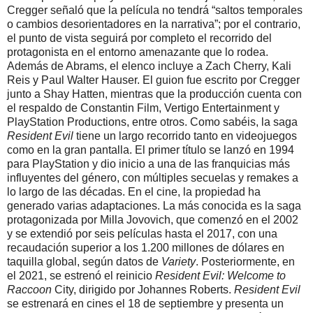
Cregger señaló que la película no tendrá “saltos temporales
o cambios desorientadores en la narrativa”; por el contrario,
el punto de vista seguirá por completo el recorrido del
protagonista en el entorno amenazante que lo rodea.
Además de Abrams, el elenco incluye a Zach Cherry, Kali
Reis y Paul Walter Hauser. El guion fue escrito por Cregger
junto a Shay Hatten, mientras que la producción cuenta con
el respaldo de Constantin Film, Vertigo Entertainment y
PlayStation Productions, entre otros. Como sabéis, la saga
Resident Evil
tiene un largo recorrido tanto en videojuegos
como en la gran pantalla. El primer título se lanzó en 1994
para PlayStation y dio inicio a una de las franquicias más
influyentes del género, con múltiples secuelas y remakes a
lo largo de las décadas. En el cine, la propiedad ha
generado varias adaptaciones. La más conocida es la saga
protagonizada por Milla Jovovich, que comenzó en el 2002
y se extendió por seis películas hasta el 2017, con una
recaudación superior a los 1.200 millones de dólares en
taquilla global, según datos de
Variety
. Posteriormente, en
el 2021, se estrenó el reinicio
Resident Evil: Welcome to
Raccoon
City, dirigido por Johannes Roberts.
Resident Evil
se estrenará en cines el 18 de septiembre y presenta un