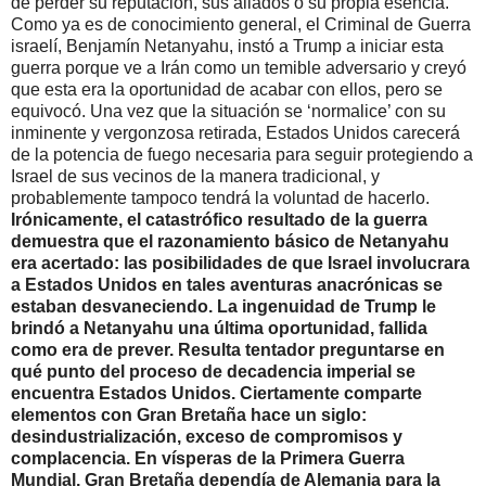
de perder su reputación, sus aliados o su propia esencia.
Como ya es de conocimiento general, el Criminal de Guerra
israelí, Benjamín Netanyahu, instó a Trump a iniciar esta
guerra porque ve a Irán como un temible adversario y creyó
que esta era la oportunidad de acabar con ellos, pero se
equivocó. Una vez que la situación se ‘normalice’ con su
inminente y vergonzosa retirada, Estados Unidos carecerá
de la potencia de fuego necesaria para seguir protegiendo a
Israel de sus vecinos de la manera tradicional, y
probablemente tampoco tendrá la voluntad de hacerlo.
Irónicamente, el catastrófico resultado de la guerra
demuestra que el razonamiento básico de Netanyahu
era acertado: las posibilidades de que Israel involucrara
a Estados Unidos en tales aventuras anacrónicas se
estaban desvaneciendo. La ingenuidad de Trump le
brindó a Netanyahu una última oportunidad, fallida
como era de prever. Resulta tentador preguntarse en
qué punto del proceso de decadencia imperial se
encuentra Estados Unidos. Ciertamente comparte
elementos con Gran Bretaña hace un siglo:
desindustrialización, exceso de compromisos y
complacencia. En vísperas de la Primera Guerra
Mundial, Gran Bretaña dependía de Alemania para la