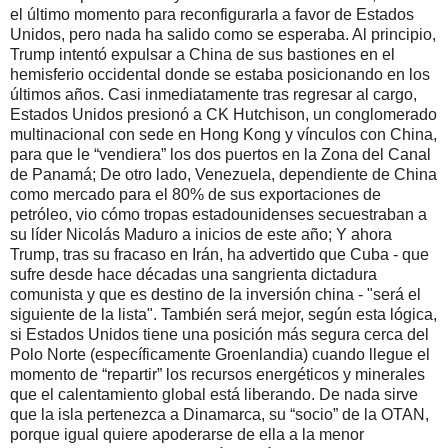
el último momento para reconfigurarla a favor de Estados
Unidos, pero nada ha salido como se esperaba. Al principio,
Trump intentó expulsar a China de sus bastiones en el
hemisferio occidental donde se estaba posicionando en los
últimos años. Casi inmediatamente tras regresar al cargo,
Estados Unidos presionó a CK Hutchison, un conglomerado
multinacional con sede en Hong Kong y vínculos con China,
para que le “vendiera” los dos puertos en la Zona del Canal
de Panamá; De otro lado, Venezuela, dependiente de China
como mercado para el 80% de sus exportaciones de
petróleo, vio cómo tropas estadounidenses secuestraban a
su líder Nicolás Maduro a inicios de este año; Y ahora
Trump, tras su fracaso en Irán, ha advertido que Cuba - que
sufre desde hace décadas una sangrienta dictadura
comunista y que es destino de la inversión china - "será el
siguiente de la lista". También será mejor, según esta lógica,
si Estados Unidos tiene una posición más segura cerca del
Polo Norte (específicamente Groenlandia) cuando llegue el
momento de “repartir” los recursos energéticos y minerales
que el calentamiento global está liberando. De nada sirve
que la isla pertenezca a Dinamarca, su “socio” de la OTAN,
porque igual quiere apoderarse de ella a la menor